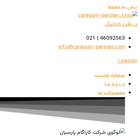
پرش به محتوا
دریافت کاتالوگ
46092563 | 021
info@caragum-parsian.com
Linkedin
صفحه نخست
دربـاره مـا
محصولات ما