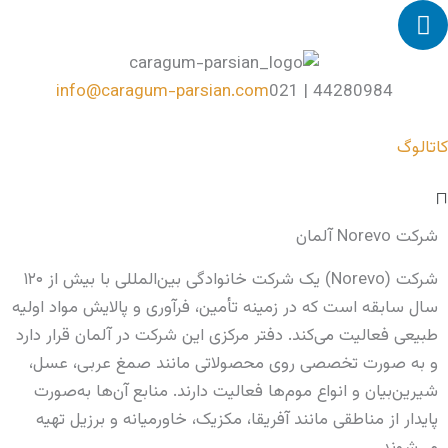
L
رش
i
ه
n
حتوا
k
info@caragum-parsian.com
44280984 | 021
e
d
کاتالوگ
i
n
Mai
Men
شرکت Norevo آلمان
شرکت (Norevo) یک شرکت خانوادگی بین‌المللی با بیش از ۱۲۰
سال سابقه است که در زمینه تأمین، فرآوری و پالایش مواد اولیه
طبیعی فعالیت می‌کند. دفتر مرکزی این شرکت در آلمان قرار دارد
و به صورت تخصصی روی محصولاتی مانند صمغ عربی، عسل،
شیرین‌بیان و انواع موم‌ها فعالیت دارند. منابع آن‌ها به‌صورت
پایدار از مناطقی مانند آفریقا، مکزیک، خاورمیانه و برزیل تهیه