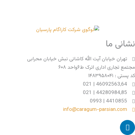
نشانی ما
تهران خیابان آیت الله کاشانی نبش خیابان محرابی
مجتمع تجاری اداری اترک ط۶واحد ۶۰۸
کد پستی : ۱۴۸۳۹۵۸۰۴۱
46092563,64 | 021
44280984,85 | 021
4410855 | 0993
info@caragum-parsian.com
L
i