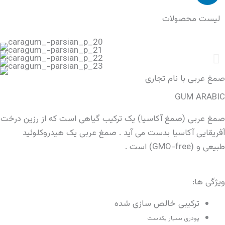
n
لیست محصولات
k
e
d
i
n
صمغ عربی با نام تجاری
GUM ARABIC
صمغ عربی (صمغ آکاسیا) یک ترکیب گیاهی است که از رزین درخت
آفریقایی آکاسیا بدست می آید . صمغ عربی یک هیدروکلوئید
طبیعی و (GMO-free) است .
ویژگی ها:
ترکیبی خالص سازی شده
پودری بسیار یکدست