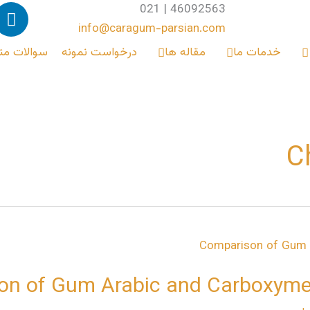
L
46092563 | 021
i
info@caragum-parsian.com
n
خدمات ما
مقاله ها
درخواست نمونه
سوالات مت
k
e
d
i
n
on of Gum Arabic and Carboxymet