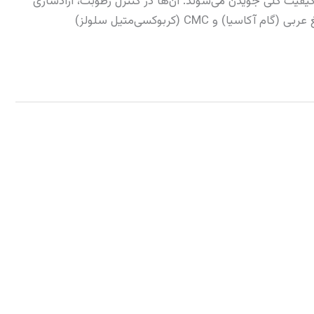
یفیت کلی جویدن می‌شوند. آن‌ها در کنترل رطوبت، آزادسازی
CM (کربوکسی‌متیل سلولز)