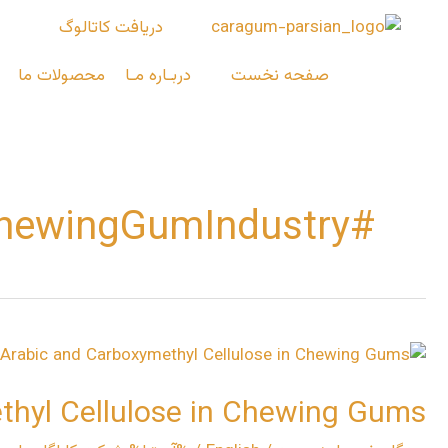
رش
دریافت کاتالوگ
ه
حتوا
صفحه نخست
دربـاره مـا
محصولات ما
#ChewingGumIndustry
Comparison
of
hyl Cellulose in Chewing Gums
Gum
Arabic