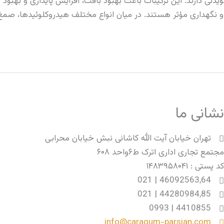
 دارند. این ترکیبات باعث بهبود بافت، افزایش پایداری و بهبود ک
مؤثر هستند. در میان انواع مختلف هیدروکلوئیدها، صمغ عربی (گام آکاسیا) و C
شانی ما
تهران خیابان آیت الله کاشانی نبش خیابان محرابی
جتمع تجاری اداری اترک ط۶واحد ۶۰۸
د پستی : ۱۴۸۳۹۵۸۰۴۱
46092563,64 | 021
44280984,85 | 021
4410855 | 0993
info@caragum-parsian.com