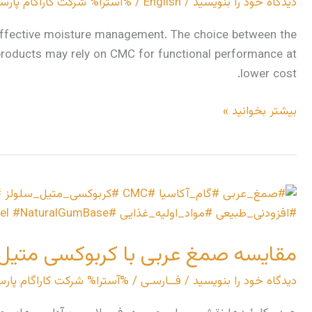
دیدگاه‌ خود را بنویسید
/
English
/ %آسترا%
شرکت کاراگام پارس
and
Carboxymethyl
and effective moisture management. The choice between the
Cellulose
roducts may rely on CMC for functional performance at
in
lower cost.
Chewing
Gums
بیشتر بخوانید »
مقایسه
صمغ
عربی
مقایسه صمغ عربی با کربوکسی متیل 
با
کربوکسی
دیدگاه‌ خود را بنویسید
/
فــارسـی
/ %آسترا%
شرکت کاراگام پارس
متیل
سلولز