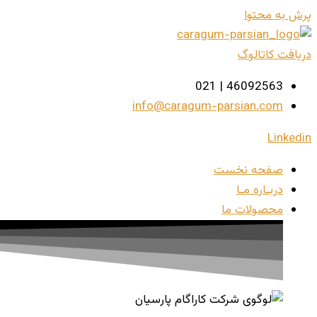
پرش به محتوا
دریافت کاتالوگ
46092563 | 021
info@caragum-parsian.com
Linkedin
صفحه نخست
دربـاره مـا
محصولات ما