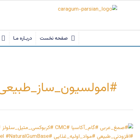
رش
ه
حتوا
صفحه نخست
دربـاره مـا
#امولسیون_ساز_طبیعی
مقایسه
صمغ