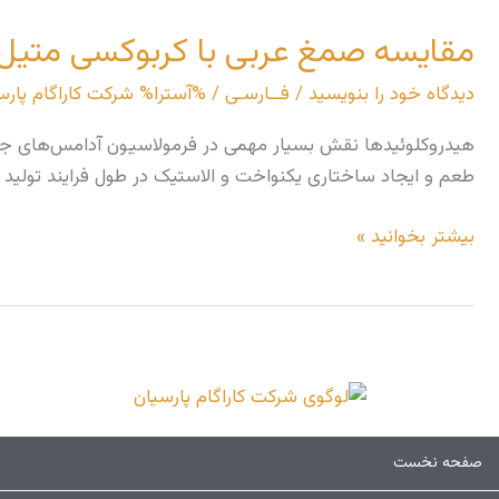
عربی
مقایسه صمغ عربی با کربوکسی متیل 
با
کربوکسی
دیدگاه‌ خود را بنویسید
/
فــارسـی
/ %آسترا%
شرکت کاراگام پارس
متیل
سلولز
هیدروکلوئیدها نقش بسیار مهمی در فرمولاسیون آدامس‌های جویدنی
در
طعم و ایجاد ساختاری یکنواخت و الاستیک در طول فرایند تولید و نگهداری مؤ
آدامس‌های
جویدنی
بیشتر بخوانید »
ن
صفحه نخست
م