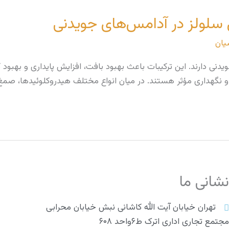
سلولز در آدامس‌های جویدنی
یان
 دارند. این ترکیبات باعث بهبود بافت، افزایش پایداری و بهبود ک
ثر هستند. در میان انواع مختلف هیدروکلوئیدها، صمغ عربی (گام آکاسیا) و CMC 
شانی ما
تهران خیابان آیت الله کاشانی نبش خیابان محرابی
جتمع تجاری اداری اترک ط۶واحد ۶۰۸