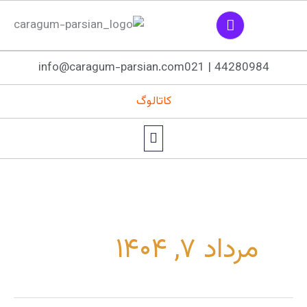
رش
L
i
ه
n
حتوا
k
info@caragum-parsian.com
44280984 | 021
e
d
i
کاتالوگ
n
Main
Menu
مرداد ۷, ۱۴۰۴