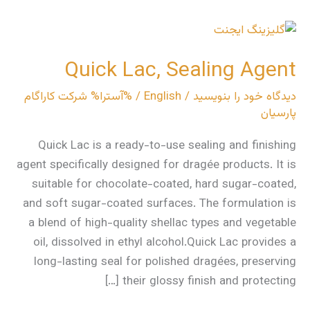
Quick
Lac,
Quick Lac, Sealing Agent
Sealing
Agent
دیدگاه‌ خود را بنویسید
/
English
/ %آسترا%
شرکت کاراگام
پارسیان
Quick Lac is a ready-to-use sealing and finishing
agent specifically designed for dragée products. It is
suitable for chocolate-coated, hard sugar-coated,
and soft sugar-coated surfaces. The formulation is
a blend of high-quality shellac types and vegetable
oil, dissolved in ethyl alcohol.Quick Lac provides a
long-lasting seal for polished dragées, preserving
their glossy finish and protecting […]