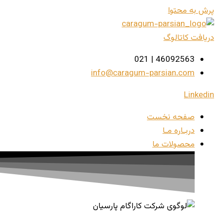
پرش به محتوا
دریافت کاتالوگ
46092563 | 021
info@caragum-parsian.com
Linkedin
صفحه نخست
دربـاره مـا
محصولات ما