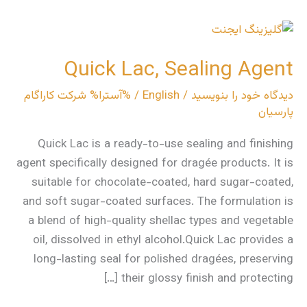
Quick
Lac,
Quick Lac, Sealing Agent
Sealing
Agent
دیدگاه‌ خود را بنویسید
/
English
/ %آسترا%
شرکت کاراگام
پارسیان
Quick Lac is a ready-to-use sealing and finishing
agent specifically designed for dragée products. It is
suitable for chocolate-coated, hard sugar-coated,
and soft sugar-coated surfaces. The formulation is
a blend of high-quality shellac types and vegetable
oil, dissolved in ethyl alcohol.Quick Lac provides a
long-lasting seal for polished dragées, preserving
their glossy finish and protecting […]