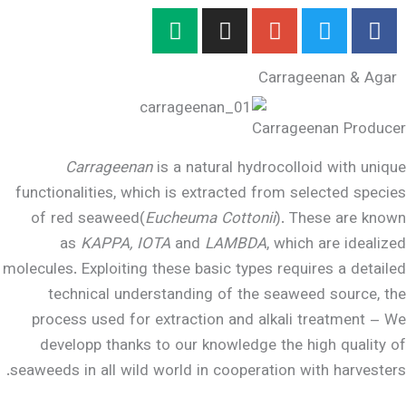
M
I
e
n
d
s
C
i
t
u
a
m
g
Ca
r
Carrageenan
is a natural hyd
a
functionalities, which is extracted 
m
of red seaweed(
Eucheuma Cottoni
as
KAPPA, IOTA
and
LAMBDA
molecules. Exploiting these basic type
technical understanding of the
process used for extraction and a
developp thanks to our knowledge
seaweeds in all wild world in coopera