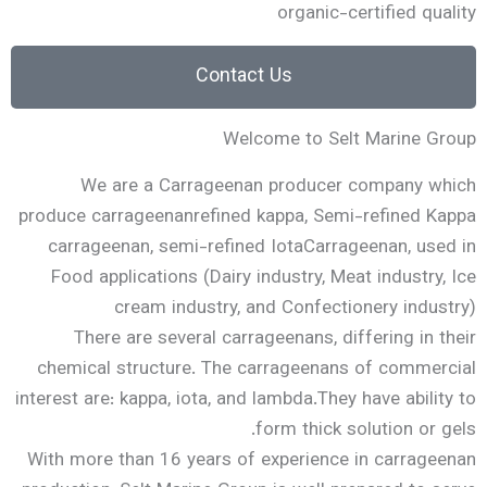
organ
Contact Us
Welcome to
We are a Carrageenan produ
produce carrageenanrefined kappa, 
carrageenan, semi-refined IotaC
Food applications (Dairy industry
cream industry, and Conf
There are several carrageenans
chemical structure. The carragee
interest are: kappa, iota, and lambda.
form thi
With more than 16 years of experie