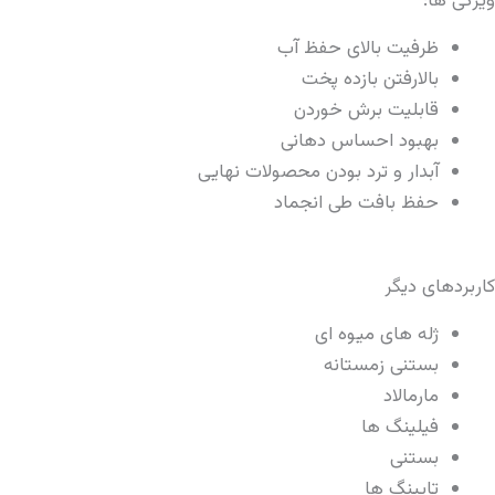
فظ آب
پخت
ردن
هانی
دن محصولات نهایی
نجماد
ی