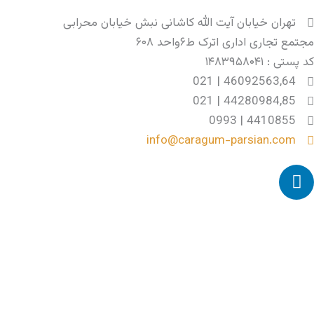
تهران خیابان آیت الله کاشانی نبش خیابان محرابی
مجتمع تجاری اداری اترک ط۶واحد ۶۰۸
کد پستی : ۱۴۸۳۹۵۸۰۴۱
46092563,64 | 021
44280984,85 | 021
4410855 | 0993
info@caragum-parsian.com
L
i
n
k
e
d
i
n