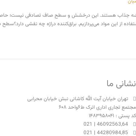
یان
همیشه جذاب هستند. این درخشش و سطح صاف تصادفی نیست؛ حاصل است
ستفاده از این مواد می‌پردازیم. براق‌کننده دراژه چه نقشی دارد؟سطح 
شانی ما
تهران خیابان آیت الله کاشانی نبش خیابان محرابی
جتمع تجاری اداری اترک ط۶واحد ۶۰۸
د پستی : ۱۴۸۳۹۵۸۰۴۱
46092563,64 | 021
44280984,85 | 021