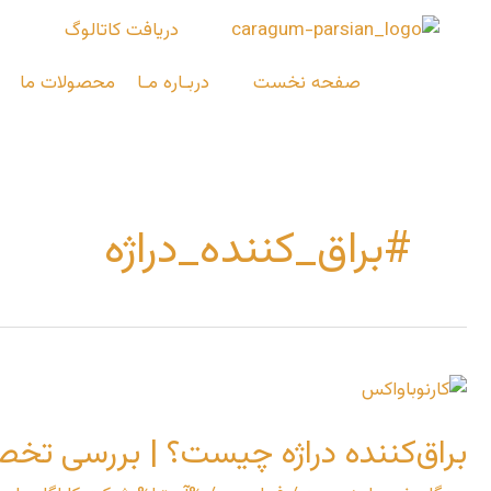
رش
دریافت کاتالوگ
ه
حتوا
صفحه نخست
دربـاره مـا
محصولات ما
#براق_کننده_دراژه
براق‌کننده
دراژه
براق‌کننده دراژه چیست؟ | بررسی تخصص
چیست؟
|