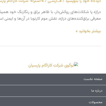
دیدگاه‌ خود را بنویسید
/
فــارسـی
/ %آسترا%
شرکت کاراگام پارس
بررسی
تخصصی
دراژه یا شکلات‌های روکش‌دار، با ظاهر براق و رنگارنگ خود 
و
معرفی براق‌کننده‌های دراژه، نقش موم کارنوبا در آن‌ها و ایمنی ا
کاربرد
موم
بیشتر بخوانید »
کارنوبا
ن
صفحه نخست
م
ک
درباره ما
محصولات