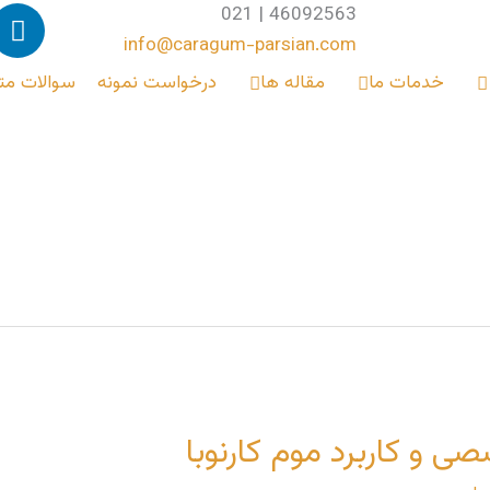
L
46092563 | 021
i
info@caragum-parsian.com
n
خدمات ما
مقاله ها
درخواست نمونه
سوالات مت
k
e
d
i
n
ی و کاربرد موم کارنوبا